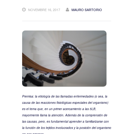
Ha llegado el momento, lo
NOVEMBRE 16, 2017
MAURO SARTORIO
hemos estado esperando.
La ineficacia de una vacuna
desafía las causas de las
enfermedades
Covid19: las elecciones de
políticas anti-científicas
revelan una agenda oculta.
¿Fraude o ¨descuido ¨ global?
Los números de Covid19 se
inflaron en un 90%.
Premisa: la etiología de las llamadas enfermedades (o sea, la
causa de las reacciones fisiológicas especiales del organismo)
es el tema que, en un primer acercamiento a las 5LB,
mayormente llama la atención. Además de la comprensión de
las causas, pero, es fundamental aprender a familiarizarse con
la función de los tejidos involucrados y la posición del organismo