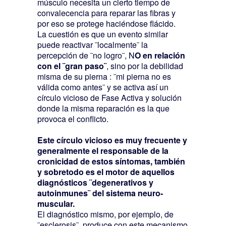
músculo necesita un cierto tiempo de
convalecencia para reparar las fibras y
por eso se protege haciéndose flácido.
La cuestión es que un evento similar
puede reactivar ¨localmente¨ la
percepción de ¨no logro¨, N
O en relación
con el ¨gran paso¨
, sino por la debilidad
misma de su pierna : ¨mi pierna no es
válida como antes¨ y se activa así un
círculo vicioso de Fase Activa y solución
donde la misma reparación es la que
provoca el conflicto.
Este círculo vicioso es muy frecuente y
generalmente el responsable de la
cronicidad de estos síntomas, también
y sobretodo es el motor de aquellos
diagnósticos ¨degenerativos y
autoinmunes¨ del sistema neuro-
muscular.
El diagnóstico mismo, por ejemplo, de
¨esclerosis¨, produce con este mecanismo