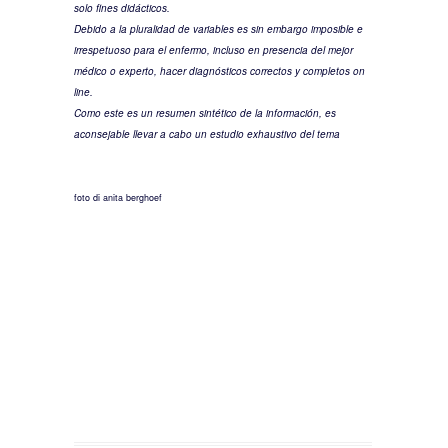
solo fines didácticos.
Debido a la pluralidad de variables es sin embargo imposible e
irrespetuoso para el enfermo, incluso en presencia del mejor
médico o experto, hacer diagnósticos correctos y completos on
line.
Como este es un resumen sintético de la información, es
aconsejable llevar a cabo un estudio exhaustivo del tema
foto di anita berghoef