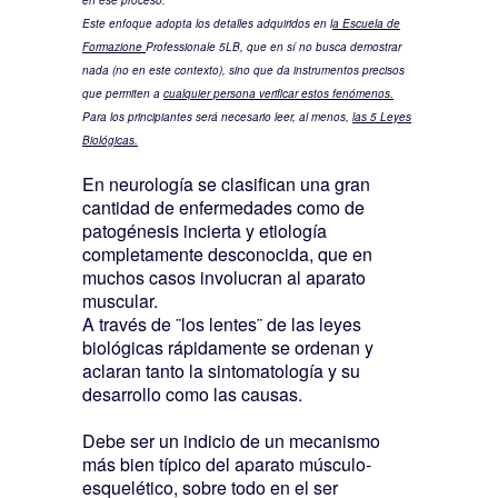
en ese proceso.
Este enfoque adopta los detalles adquiridos en l
a Escuela de
Formazione
Professionale 5LB, que en sí no busca demostrar
nada (no en este contexto), sino que da instrumentos precisos
que permiten a
cualquier persona verificar estos fenómenos.
Para los principiantes será necesario leer, al menos,
las 5 Leyes
Biológicas.
En neurología se clasifican una gran
cantidad de enfermedades como de
patogénesis incierta y etiología
completamente desconocida, que en
muchos casos involucran al aparato
muscular.
A través de ¨los lentes¨ de las leyes
biológicas rápidamente se ordenan y
aclaran tanto la sintomatología y su
desarrollo como las causas.
Debe ser un indicio de un mecanismo
más bien típico del aparato músculo-
esquelético, sobre todo en el ser